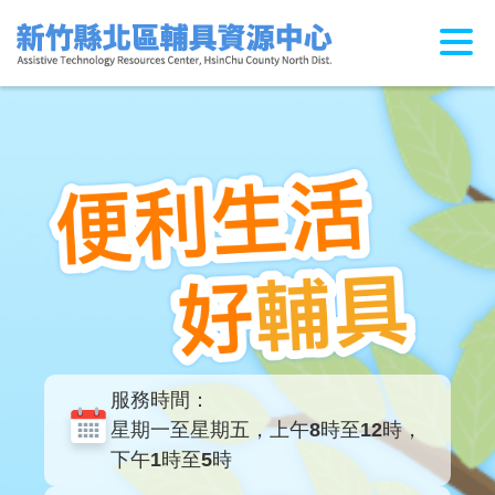
跳
到
主
要
內
容
區
塊
服務時間：
星期一至星期五，上午8時至12時，
下午1時至5時