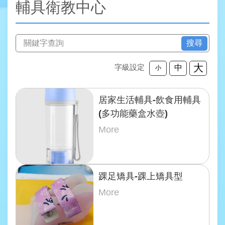
輔具衛教中心
搜尋
大
字級設定
中
小
居家生活輔具-飲食用輔具
(多功能藥盒水壺)
More
踝足矯具-踝上矯具型
More