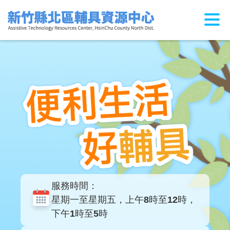
跳
到
主
要
內
容
區
塊
服務時間：
星期一至星期五，上午8時至12時，
下午1時至5時