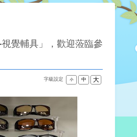
-視覺輔具」，歡迎蒞臨參
大
字級設定
中
小