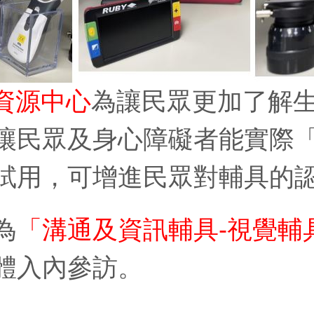
資源中心
為讓民眾更加了解
讓民眾及身心障礙者能實際
試用，可增進民眾對輔具的
為
「溝通及資訊輔具-視覺輔
體入內參訪。