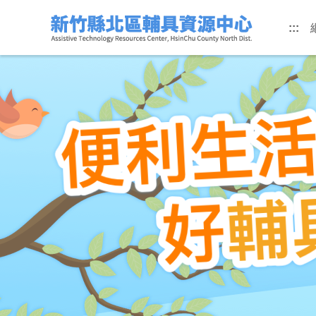
跳
:::
到
主
要
內
容
區
塊